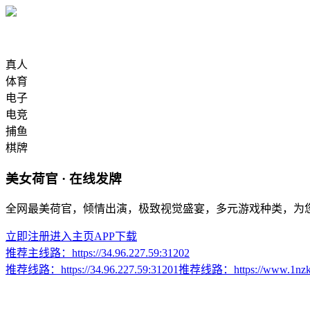
真人
体育
电子
电竞
捕鱼
棋牌
美女荷官 · 在线发牌
全网最美荷官，倾情出演，极致视觉盛宴，多元游戏种类，为
立即注册
进入主页
APP下载
推荐主线路：
https://34.96.227.59:31202
推荐线路：
https://34.96.227.59:31201
推荐线路：
https://www.1nz