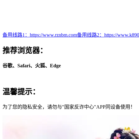
备用线路
1
：
https://www.rznbm.com
备用线路
2
：
https://www.k89
推荐浏览器：
谷歌、Safari、火狐、Edge
温馨提示：
为了您的隐私安全，请勿与"国家反诈中心"APP同设备使用！