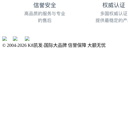
© 2004-
2026
K8凯发-国际大品牌 信誉保障 大额无忧