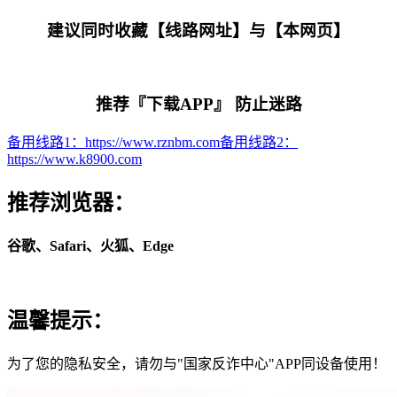
建议同时收藏【线路网址】与【本网页】
推荐『下载APP』 防止迷路
备用线路
1
：
https://www.rznbm.com
备用线路
2
：
https://www.k8900.com
推荐浏览器：
谷歌、Safari、火狐、Edge
温馨提示：
为了您的隐私安全，请勿与"国家反诈中心"APP同设备使用！