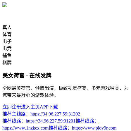
真人
体育
电子
电竞
捕鱼
棋牌
美女荷官 · 在线发牌
全网最美荷官，倾情出演，极致视觉盛宴，多元游戏种类，为
您带来最舒心的游戏体验。
立即注册
进入主页
APP下载
推荐主线路：
https://34.96.227.59:31202
推荐线路：
https://34.96.227.59:31201
推荐线路：
https://www.1nzkex.com
推荐线路：
https://www.plov9r.com