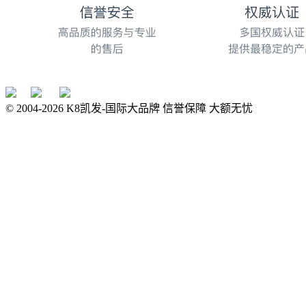
© 2004-
2026
K8凯发-国际大品牌 信誉保障 大额无忧