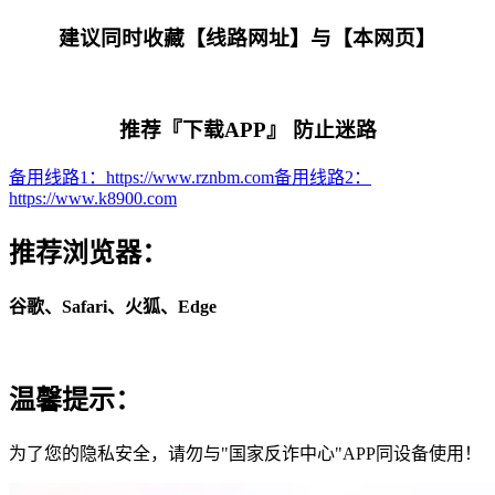
建议同时收藏【线路网址】与【本网页】
推荐『下载APP』 防止迷路
备用线路
1
：
https://www.rznbm.com
备用线路
2
：
https://www.k8900.com
推荐浏览器：
谷歌、Safari、火狐、Edge
温馨提示：
为了您的隐私安全，请勿与"国家反诈中心"APP同设备使用！