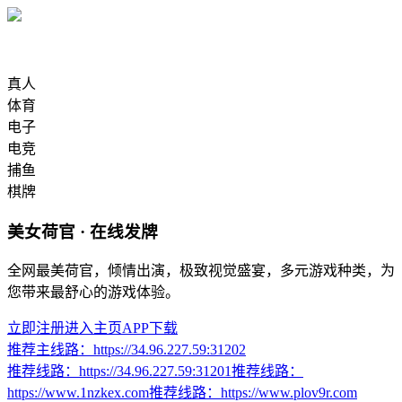
真人
体育
电子
电竞
捕鱼
棋牌
美女荷官 · 在线发牌
全网最美荷官，倾情出演，极致视觉盛宴，多元游戏种类，为
您带来最舒心的游戏体验。
立即注册
进入主页
APP下载
推荐主线路：
https://34.96.227.59:31202
推荐线路：
https://34.96.227.59:31201
推荐线路：
https://www.1nzkex.com
推荐线路：
https://www.plov9r.com