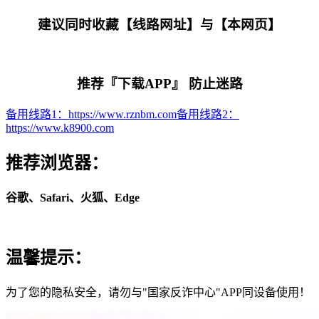
建议同时收藏【线路网址】与【本网页】
推荐『下载APP』 防止迷路
备用线路
1
：
https://www.rznbm.com
备用线路
2
：
https://www.k8900.com
推荐浏览器：
谷歌、Safari、火狐、Edge
温馨提示：
为了您的隐私安全，请勿与"国家反诈中心"APP同设备使用！