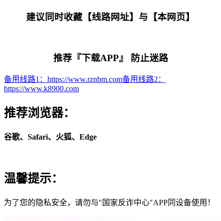
建议同时收藏【线路网址】与【本网页】
推荐『下载APP』 防止迷路
备用线路
1
：
https://www.rznbm.com
备用线路
2
：
https://www.k8900.com
推荐浏览器：
谷歌、Safari、火狐、Edge
温馨提示：
为了您的隐私安全，请勿与"国家反诈中心"APP同设备使用！