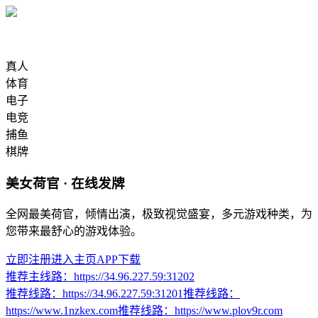
真人
体育
电子
电竞
捕鱼
棋牌
美女荷官 · 在线发牌
全网最美荷官，倾情出演，极致视觉盛宴，多元游戏种类，为
您带来最舒心的游戏体验。
立即注册
进入主页
APP下载
推荐主线路：
https://34.96.227.59:31202
推荐线路：
https://34.96.227.59:31201
推荐线路：
https://www.1nzkex.com
推荐线路：
https://www.plov9r.com